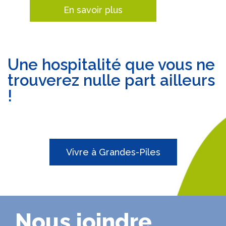
En savoir plus
Une hospitalité que vous ne
trouverez nulle part ailleurs
!
Vivre à Grandes-Piles
Nous joindre