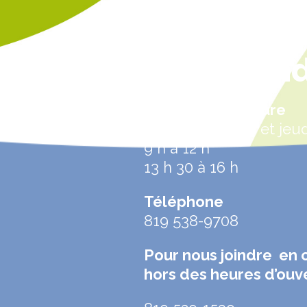
Nous join
Heures d’ouverture
Lundi, mercredi et jeud
9 h à 12 h
13 h 30 à 16 h
Téléphone
819 538-9708
Pour nous joindre en 
hors des heures d’ouv