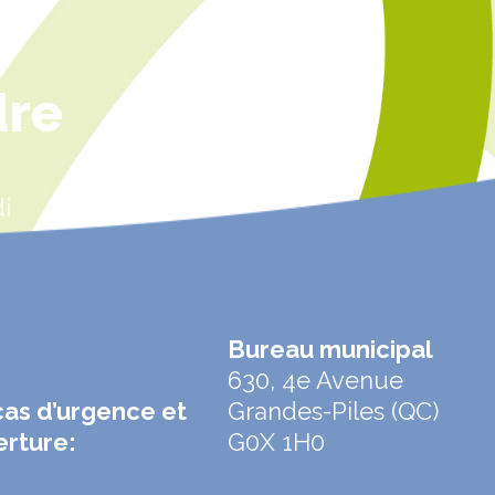
dre
i
Bureau municipal
630, 4e Avenue
cas d’urgence et
Grandes-Piles (QC)
erture:
G0X 1H0