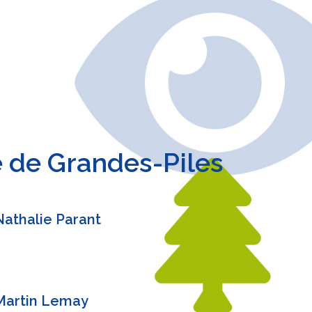
 de Grandes-Piles
Nathalie Parant
Martin Lemay