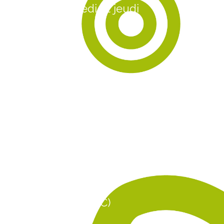
Lundi, mercredi et jeudi
9 h à 12 h
13 h 30 à 16 h
Téléphone
819 538-9708
Pour nous joindre en cas d’urgence et
hors des heures d’ouverture:
819 529-1539
Bureau municipal
630, 4e Avenue
Grandes-Piles (QC)
G0X 1H0